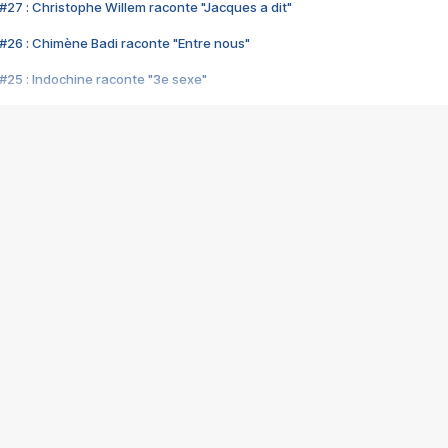
#27 : Christophe Willem raconte "Jacques a dit"
#26 : Chimène Badi raconte "Entre nous"
#25 : Indochine raconte "3e sexe"
#24 : Zaho raconte "C'est chelou"
#23 : Patrick Bruel raconte "Au café des délices"
#22 : Kyo raconte "Le chemin"
#21 : Nolwenn Leroy raconte "Cassé"
#20 : Patrick Hernandez raconte "Born to be alive"
#19 : Lorie raconte "Près de moi"
#18 : Michael Jones raconte "A nos actes manqués" (avec Jean-Jacque
#17 : Khaled raconte "Aïcha"
#16 : Corneille raconte "Parce qu'on vient de loin"
#15 : Indochine raconte "L'aventurier"