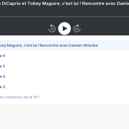
 DiCaprio et Tobey Maguire, c'est lui ! Rencontre avec Dam
bey Maguire, c'est lui ! Rencontre avec Damien Witecka
e 6
e 5
e 4
e 3
s créatrices de la VF !
e 2
e 1
e Mektoub My Love arrive enfin ! Rencontre avec Shaïn Boumedine et Sal